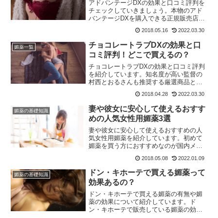
アドバンテージDXの効果と口コミ評判を
チェックしていきましょう。本物のアド
バンテージDXを購入できる正規販売店も
紹介しています。
2018.05.16
2022.03.30
チョコレートラブDXの効果と口
媚薬一覧
コミ評判！どこで買えるの？
チョコレートラブDXの効果と口コミ評判
を紹介しています。知名度が高い監督の
村西とおるさんも推奨する厳選商品とし
ておすすめできます。正規品を購入でき
2018.04.28
2022.03.30
る正規販売店もチェックしましょう！
妻や彼女に安心して使えるおすす
媚薬の基礎知識
めの人気女性用媚薬3選
妻や彼女に安心して使えるおすすめの人
気女性用媚薬を紹介しています。初めて
媚薬を買う方におすすめなのが国内メー
カーが製造する国産の女性用媚薬です。
2018.05.08
2022.01.09
ぜひ、チェックしてみてください！
ドン・キホーテで買える媚薬って
媚薬の基礎知識
効果あるの？
ドン・キホーテで買える媚薬の有無や媚
薬の効果について紹介しています。ド
ン・キホーテで販売している媚薬の効果
はいかに？今すぐチェック！