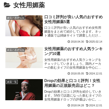
女性用媚薬
口コミ評判が良い人気のおすすめ
媚薬の基礎知識
女性用媚薬5選
口コミ評判が良い人気のおすすめ女性用
媚薬をまとめて紹介していきます。ネッ
ト通販では姉妹サイトで調査しただけで
も40種類以上の特徴を持った媚薬が販売
2018.04.30
2025.02.14
されています。その中から自分のニーズ
に合った媚薬を見つけるのはとても難し
女性用媚薬のおすすめ人気ランキ
媚薬の基礎知識
いです。そのため、ここで紹介する口コ
ング10選
ミ評判が良い女性用媚薬の購入を検討し
てみてください。
女性用媚薬のおすすめ人気ランキングを
チェックしていきましょう。国内メーカ
ーの飲むタイプの女性用媚薬を中心に口
コミ評判が良く人気がある商品を一覧で
2018.05.05
2024.12.01
紹介しています！
Dropの効果と口コミ評判！女性
媚薬一覧
用媚薬の正規販売店はどこ？
Dropの効果と口コミ評判を紹介していき
ます。SNSで話題になった飲むタイプの
女性用媚薬ドロップの評価はいかに。ド
ロップが購入できる正規販売店もあわせ
2018.04.28
2024.12.01
てチェックしましょう！