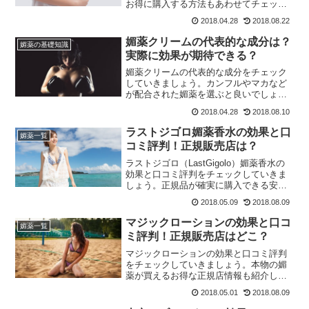
お得に購入する方法もあわせてチェック
していきましょう。最強媚薬の呼び声も
2018.04.28
2018.08.22
高い厳選媚薬の効果はいかに。
媚薬クリームの代表的な成分は？
媚薬の基礎知識
実際に効果が期待できる？
媚薬クリームの代表的な成分をチェック
していきましょう。カンフルやマカなど
が配合された媚薬を選ぶと良いでしょ
う！
2018.04.28
2018.08.10
ラストジゴロ媚薬香水の効果と口
媚薬一覧
コミ評判！正規販売店は？
ラストジゴロ（LastGigolo）媚薬香水の
効果と口コミ評判をチェックしていきま
しょう。正規品が確実に購入できる安心
安全の正規販売店も紹介しています。
2018.05.09
2018.08.09
マジックローションの効果と口コ
媚薬一覧
ミ評判！正規販売店はどこ？
マジックローションの効果と口コミ評判
をチェックしていきましょう。本物の媚
薬が買えるお得な正規店情報も紹介して
います！
2018.05.01
2018.08.09