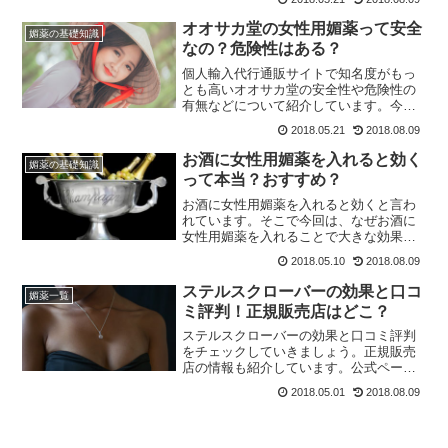
オオサカ堂の女性用媚薬って安全
媚薬の基礎知識
なの？危険性はある？
個人輸入代行通販サイトで知名度がもっ
とも高いオオサカ堂の安全性や危険性の
有無などについて紹介しています。今す
ぐチェック！
2018.05.21
2018.08.09
お酒に女性用媚薬を入れると効く
媚薬の基礎知識
って本当？おすすめ？
お酒に女性用媚薬を入れると効くと言わ
れています。そこで今回は、なぜお酒に
女性用媚薬を入れることで大きな効果を
期待できるのかを紹介していきます。ぜ
2018.05.10
2018.08.09
ひ、参考にしてみてください！
ステルスクローバーの効果と口コ
媚薬一覧
ミ評判！正規販売店はどこ？
ステルスクローバーの効果と口コミ評判
をチェックしていきましょう。正規販売
店の情報も紹介しています。公式ページ
から注文すると効果がある本物の媚薬を
2018.05.01
2018.08.09
お得に買えます。