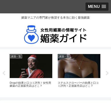
MENU
媚薬マニアの専門家が推奨する本当に効く最強媚薬
媚薬一覧
媚薬一覧
媚
コミ
Dropの効果と口コミ評判！女性用
ステルスクローバーの効果と口コ
エ
媚薬の正規販売店はどこ？
ミ評判！正規販売店はどこ？
口