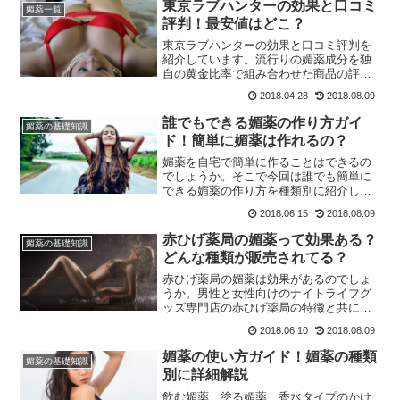
東京ラブハンターの効果と口コミ
媚薬一覧
評判！最安値はどこ？
東京ラブハンターの効果と口コミ評判を
紹介しています。流行りの媚薬成分を独
自の黄金比率で組み合わせた商品の評価
はいかに。今すぐチェック！
2018.04.28
2018.08.09
誰でもできる媚薬の作り方ガイ
媚薬の基礎知識
ド！簡単に媚薬は作れるの？
媚薬を自宅で簡単に作ることはできるの
でしょうか。そこで今回は誰でも簡単に
できる媚薬の作り方を種類別に紹介して
いきます。色々な食材の組み合わせで性
2018.06.15
2018.08.09
欲アップ、活力アップで性的興奮を引き
出すテクニックです。市販の媚薬に負け
赤ひげ薬局の媚薬って効果ある？
媚薬の基礎知識
ず劣らずかも！？
どんな種類が販売されてる？
赤ひげ薬局の媚薬は効果があるのでしょ
うか。男性と女性向けのナイトライフグ
ッズ専門店の赤ひげ薬局の特徴と共に販
売されている媚薬の情報を紹介していき
2018.06.10
2018.08.09
ます。今すぐチェック！
媚薬の使い方ガイド！媚薬の種類
媚薬の基礎知識
別に詳細解説
飲む媚薬、塗る媚薬、香水タイプのかけ