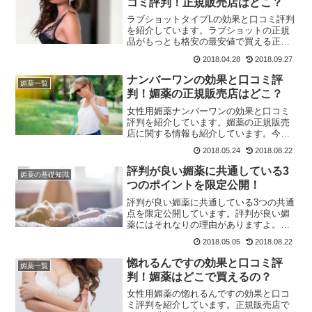
コミ評判！正規販売店はどこ？
ラブショットタイプLの効果と口コミ評判
を紹介しています。ラブショットの正規
品がもっとも格安の最安値で買える正規
販売店の情報もチェックしましょう！
2018.04.28
2018.09.27
ナンバーワンの効果と口コミ評
媚薬一覧
判！媚薬の正規販売店はどこ？
女性用媚薬ナンバーワンの効果と口コミ
評判を紹介しています。媚薬の正規販売
店に関する情報も紹介しています。今す
ぐチェック！
2018.05.24
2018.08.22
評判が良い媚薬に共通している3
媚薬の基礎知識
つのポイントを限定公開！
評判が良い媚薬に共通している3つの共通
点を限定公開しています。評判が良い媚
薬にはそれなりの理由がありますよ。今
すぐチェック！
2018.05.05
2018.08.22
惚れるんですの効果と口コミ評
媚薬一覧
判！媚薬はどこで買えるの？
女性用媚薬の惚れるんですの効果と口コ
ミ評判を紹介しています。正規販売店で