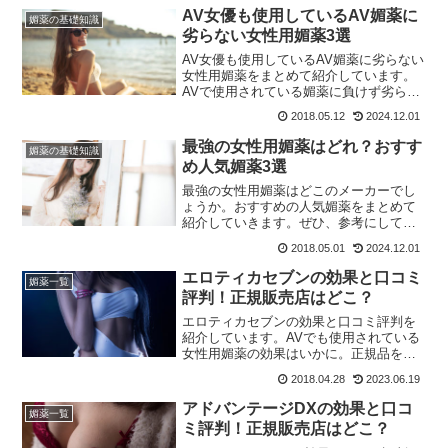
AV女優も使用しているAV媚薬に
媚薬の基礎知識
劣らない女性用媚薬3選
AV女優も使用しているAV媚薬に劣らない
女性用媚薬をまとめて紹介しています。
AVで使用されている媚薬に負けず劣らず
の女性用媚薬をチェックしましょう！
2018.05.12
2024.12.01
最強の女性用媚薬はどれ？おすす
媚薬の基礎知識
め人気媚薬3選
最強の女性用媚薬はどこのメーカーでし
ょうか。おすすめの人気媚薬をまとめて
紹介していきます。ぜひ、参考にしてみ
てください！
2018.05.01
2024.12.01
エロティカセブンの効果と口コミ
媚薬一覧
評判！正規販売店はどこ？
エロティカセブンの効果と口コミ評判を
紹介しています。AVでも使用されている
女性用媚薬の効果はいかに。正規品をお
得に購入できる正規販売店の情報も公開
2018.04.28
2023.06.19
中です！今すぐチェック！
アドバンテージDXの効果と口コ
媚薬一覧
ミ評判！正規販売店はどこ？