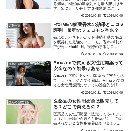
る媚薬。3種類の媚薬効果を最大限引き出
すために正しい使い方を種類別に詳しく
紹介しています。飲み方、塗り方もしっ
2018.06.10
2018.08.09
かり理解した上で使いましょう！
FforMEN媚薬香水の効果と口コミ
媚薬一覧
評判！最強のフェロモン香水？
売れないホストが14ヶ月連続不動のNo.1
を獲得した最強のフェロモン香水の呼び
声が高いFforMEN。実際の効果と口コミ
評判をチェックしていきましょう！
2018.05.29
2018.08.09
Amazonで買える女性用媚薬って
媚薬の基礎知識
安全なの？効果はある？
Amazonで買える女性用媚薬って安全なの
でしょうか。そこで今回は、Amazonで買
える女性用媚薬についての総合的な情報
を紹介していきます！
2018.05.21
2018.08.09
医薬品の女性用媚薬は販売して
媚薬の基礎知識
る？どこで買えるの？
医薬品の女性用媚薬は販売してるのでし
ょうか。結論から言うと医薬品として販
売されている女性用媚薬はありません。
その理由を今すぐチェック！
2018.05.21
2018.08.09