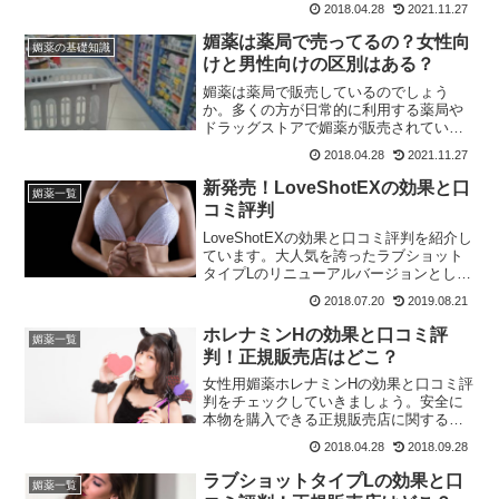
2018.04.28
2021.11.27
媚薬は薬局で売ってるの？女性向
媚薬の基礎知識
けと男性向けの区別はある？
媚薬は薬局で販売しているのでしょう
か。多くの方が日常的に利用する薬局や
ドラッグストアで媚薬が販売されている
のか？効果はあるのか？などをチェック
2018.04.28
2021.11.27
していきましょう。
新発売！LoveShotEXの効果と口
媚薬一覧
コミ評判
LoveShotEXの効果と口コミ評判を紹介し
ています。大人気を誇ったラブショット
タイプLのリニューアルバージョンとして
パワーアップして販売開始された女性用
2018.07.20
2019.08.21
媚薬です。パワーアップ版のラブショッ
トの評価はいかに。今すぐチェック！
ホレナミンHの効果と口コミ評
媚薬一覧
判！正規販売店はどこ？
女性用媚薬ホレナミンHの効果と口コミ評
判をチェックしていきましょう。安全に
本物を購入できる正規販売店に関する情
報もご紹介中です！
2018.04.28
2018.09.28
ラブショットタイプLの効果と口
媚薬一覧