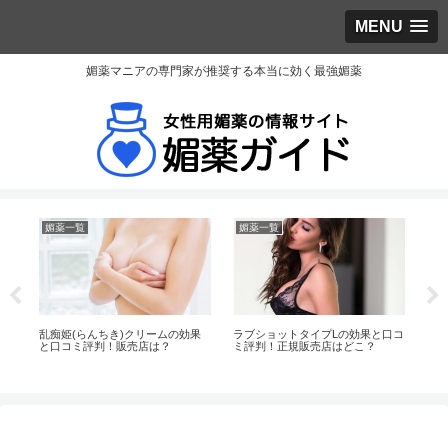
MENU
媚薬マニアの専門家が推奨する本当に効く最強媚薬
媚薬一覧
媚薬一覧
媚
口コ
乱痴姫(らんちき)クリームの効果
ラブショットタイプLの効果と口コ
Ff
と口コミ評判！販売店は？
ミ評判！正規販売店はどこ？
評